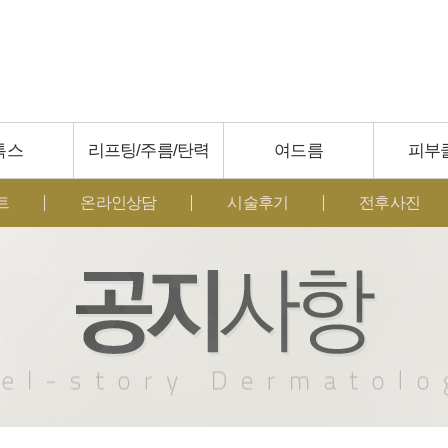
톡스
리프팅/주름/탄력
여드름
피부
트
온라인상담
시술후기
전후사진