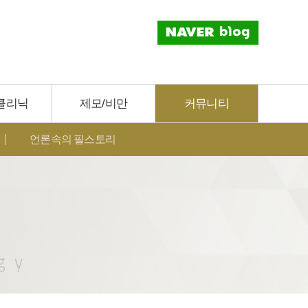
클리닉
제모/비만
커뮤니티
언론속의 필스토리