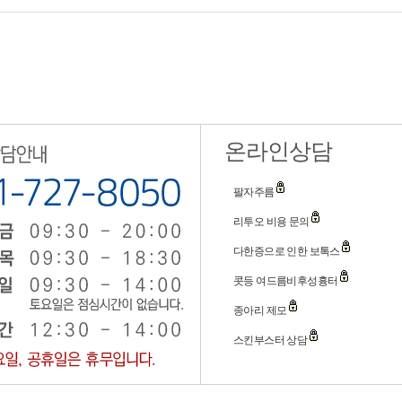
온라인상담
팔자주름
리투오 비용 문의
다한증으로 인한 보톡스
콧등 여드름비후성흉터
종아리 제모
스킨부스터 상담