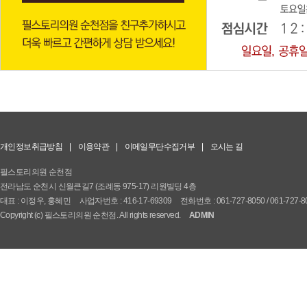
개인정보취급방침
|
이용약관
|
이메일무단수집거부
|
오시는 길
필스토리의원 순천점
전라남도 순천시 신월큰길7 (조례동 975-17) 리원빌딩 4층
대표 : 이정우, 홍혜민
사업자번호 : 416-17-69309
전화번호 : 061-727-8050 / 061-727-8
Copyright (c) 필스토리의원 순천점. All rights reserved.
ADMIN