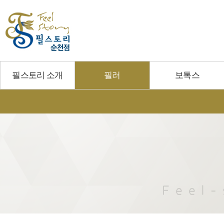
필스토리 소개
필러
보톡스