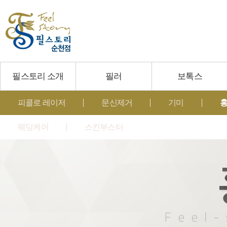
필스토리 소개
필러
보톡스
피콜로 레이저
문신제거
기미
홍
웨딩케어
스킨부스터