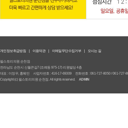
개인정보취급방침
|
이용약관
|
이메일무단수집거부
|
오시는 길
필스토리의원 순천점
전라남도 순천시 신월큰길7 (조례동 975-17) 리원빌딩 4층
대표 : 이정우, 홍혜민
사업자번호 : 416-17-69309
전화번호 : 061-727-8050 / 061-727-8
Copyright (c) 필스토리의원 순천점. All rights reserved.
ADMIN