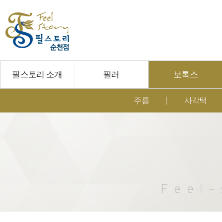
필스토리 소개
필러
보톡스
주름
사각턱