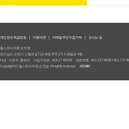
개인정보취급방침
|
이용약관
|
이메일무단수집거부
|
오시는 길
필스토리의원 순천점
전라남도 순천시 신월큰길7 (조례동 975-17) 리원빌딩 4층
대표 : 이정우, 홍혜민
사업자번호 : 416-17-69309
전화번호 : 061-727-8050 / 061-727-8
Copyright (c) 필스토리의원 순천점. All rights reserved.
ADMIN